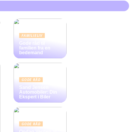
FAMILIELIV
Gode råd til
familien fra en
bedemand
GODE RÅD
Sand Jensen
Automobiler: Din
Ekspert i Biler
GODE RÅD
Opdag Verden af