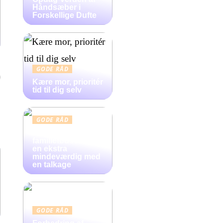
Håndsæber i
Forskellige Dufte
GODE RÅD
Kære mor, prioritér
tid til dig selv
GODE RÅD
Gør
familiefødselsdag
en ekstra
mindeværdig med
en talkage
GODE RÅD