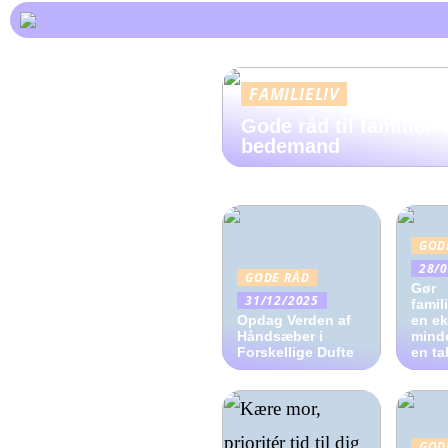
FAMILIELIV
Gode råd til familien 
bedemand
GOD
28/
GODE RÅD
Gør
31/12/2025
famil
Opdag Verden af
en ek
Håndsæber i
mind
Forskellige Dufte
en ta
GOD