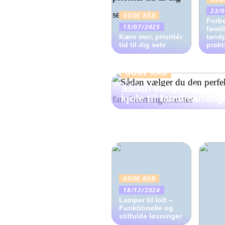
23/
GODE RÅD
Forbe
15/07/2025
famil
Kære mor, prioritér
tand
tid til dig selv
prakt
GODE RÅD
Sådan vælger du den 
kjole til familiearran
GODE RÅD
18/12/2024
Lamper til loft –
Funktionelle og
stilfulde løsninger