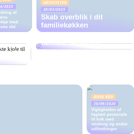
AKTIVITETER
04/2025
20/03/2025
dring af
Skab overblik i dit
iens
BØRN
pleje med
familiekøkken
iske råd
Neonate 6500d og Neonate
5800d: Effektive Løsninger til
Neonatal Behandling
perfekte
gementer
GODE RÅD
30/09/2024
Vigtigheden af
faglært personale
til folk med
misbrug og andre
udfordringer