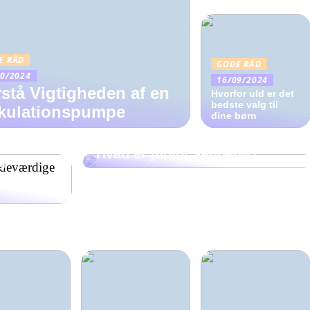
E RÅD
GODE RÅD
10/2024
16/09/2024
stå Vigtigheden af en
Hvorfor uld er det
bedste valg til
rkulationspumpe
dine børn
BØRN
Hvad er junior sengetøj?
g
til