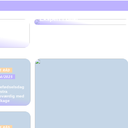
GODE RÅD
Sand Jensen Automobiler: Din
Ekspert i Biler
fra en
E RÅD
04/2025
iefødselsdag
stra
eværdig med
lkage
E RÅD