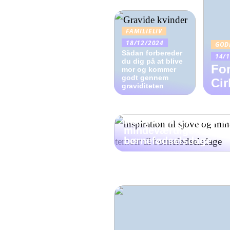
FAMILIELIV
18/12/2024
GOD
Sådan forbereder
14/
du dig på at blive
For
mor og kommer
godt gennem
Ci
graviditeten
GODE RÅD
Inspiration til sjove o
mindeværdige temaer 
børnefødselsdage