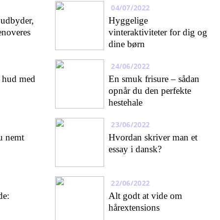
04/07/2022
 udbyder,
Hyggelige
renoveres
vinteraktiviteter for dig og
dine børn
24/06/2022
t hud med
En smuk frisure – sådan
opnår du den perfekte
hestehale
23/06/2022
u nemt
Hvordan skriver man et
essay i dansk?
22/06/2022
de:
Alt godt at vide om
hårextensions