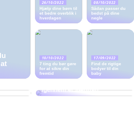
26/10/2022
08/10/2022
Hjælp dine børn til
Sådan passer du
et bedre overblik i
bedst på dine
hverdagen
negle
du
10/10/2022
17/09/2022
 at
7 ting du bør gøre
Find de rigtige
for at sikre din
bodyer til din
fremtid
01/09/2022
baby
uttet med
Fire gode råd til at komme
igennem et vægttab