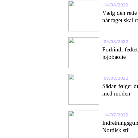
14/08/2022
Vælg den rette
når taget skal 
09/08/2022
Forhindr fedte
jojobaolie
09/08/2022
Sådan følger d
med moden
14/07/2022
Indretningsgui
Nordisk stil