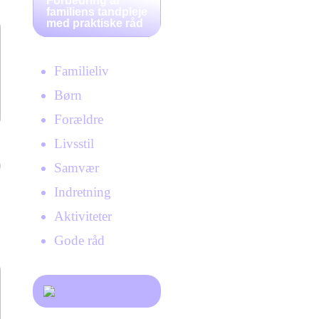
Forbedring af
familiens tandpleje
med praktiske råd
Familieliv
Børn
Forældre
Livsstil
Samvær
Indretning
Aktiviteter
Gode råd