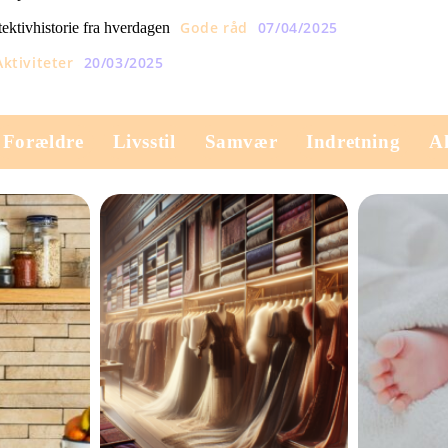
Gode råd
07/04/2025
tektivhistorie fra hverdagen
Aktiviteter
20/03/2025
Forældre
Livsstil
Samvær
Indretning
Ak