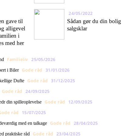
24/05/2022
en gave til
Sådan gør du din bolig
g alligevel
salgsklar
amilien i
æs med her
Familieliv
25/05/2026
and
Gode råd
31/01/2026
rt i Biler
Gode råd
31/12/2025
ellige Dufte
Gode råd
24/09/2025
Gode råd
12/09/2025
dr din spilleoplevelse
Gode råd
15/07/2025
Gode råd
28/04/2025
ndeværdig med en talkage
Gode råd
23/04/2025
ed praktiske råd