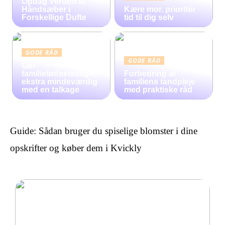
Opdag Verden af
Håndsæber i
Kære mor, prioritér
Forskellige Dufte
tid til dig selv
GODE RÅD
GODE RÅD
Gør
familiefødselsdagen
Forbedring af
ekstra mindeværdig
familiens tandpleje
med en talkage
med praktiske råd
Guide: Sådan bruger du spiselige blomster i dine
opskrifter og køber dem i Kvickly