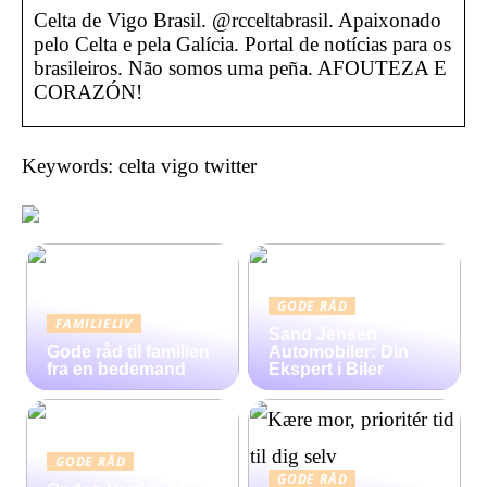
Celta de Vigo Brasil. @rcceltabrasil. Apaixonado
pelo Celta e pela Galícia. Portal de notícias para os
brasileiros. Não somos uma peña. AFOUTEZA E
CORAZÓN!
Keywords: celta vigo twitter
GODE RÅD
FAMILIELIV
Sand Jensen
Gode råd til familien
Automobiler: Din
fra en bedemand
Ekspert i Biler
GODE RÅD
GODE RÅD