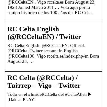
@RCCeltaEN.. Vigo rccelta.es Born August 23,
1923 Joined March 2011 … Vota aquí por tu
equipo histórico de los 100 años del RC Celta.
RC Celta English
(@RCCeltaEN) / Twitter
RC Celta English. @RCCeltaEN. Official.
@RCCelta. Twitter account in English.
@RCCelta100. Vigo rccelta.es/index.php/en Born
August 23, …
RC Celta (@RCCelta) /
Твіттер – Vigo – Twitter
Todo en el #InsideRCCelta del #CeltaAtleti ▶️
¡Dale al PLAY!