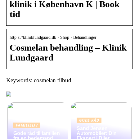
klinik i København K | Book
tid
http s://kliniklundgaard.dk › Shop › Behandlinger
Cosmelan behandling – Klinik
Lundgaard
Keywords: cosmelan tilbud
GODE RÅD
FAMILIELIV
Sand Jensen
Gode råd til familien
Automobiler: Din
fra en bedemand
Ekspert i Biler