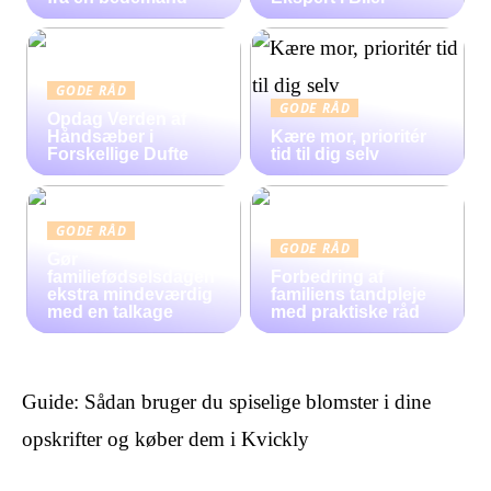
GODE RÅD
GODE RÅD
Opdag Verden af
Håndsæber i
Kære mor, prioritér
Forskellige Dufte
tid til dig selv
GODE RÅD
GODE RÅD
Gør
familiefødselsdagen
Forbedring af
ekstra mindeværdig
familiens tandpleje
med en talkage
med praktiske råd
Guide: Sådan bruger du spiselige blomster i dine
opskrifter og køber dem i Kvickly