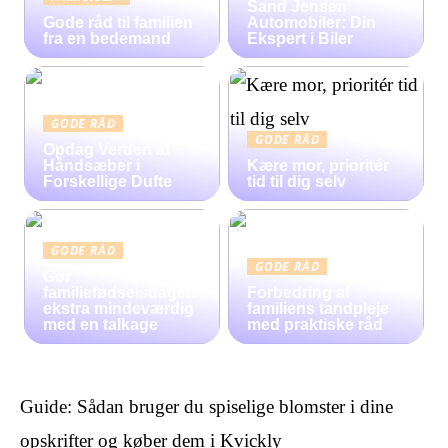
Sand Jensen
Gode råd til familien
Automobiler: Din
fra en bedemand
Ekspert i Biler
GODE RÅD
GODE RÅD
Opdag Verden af
Håndsæber i
Kære mor, prioritér
Forskellige Dufte
tid til dig selv
GODE RÅD
GODE RÅD
Gør
familiefødselsdagen
Forbedring af
ekstra mindeværdig
familiens tandpleje
med en talkage
med praktiske råd
Guide: Sådan bruger du spiselige blomster i dine
opskrifter og køber dem i Kvickly