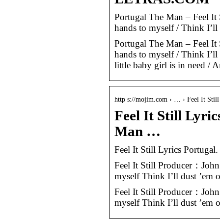
Portugal The Man – Feel It 
hands to myself / Think I’l
Portugal The Man – Feel It 
hands to myself / Think I’ll
little baby girl is in need / 
http s://mojim.com › … › Feel It Still
Feel It Still Lyr
Man …
Feel It Still Lyrics Portu
Feel It Still Producer：Joh
myself Think I’ll dust ’em 
Feel It Still Producer：Joh
myself Think I’ll dust ’em o