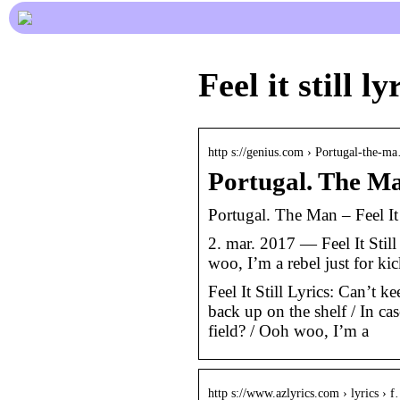
Feel it still ly
http s://genius.com › Portugal-the-m
Portugal. The Man
Portugal. The Man – Feel It 
2. mar. 2017 — Feel It Still
woo, I’m a rebel just for ki
Feel It Still Lyrics: Can’t 
back up on the shelf / In cas
field? / Ooh woo, I’m a
http s://www.azlyrics.com › lyrics › 