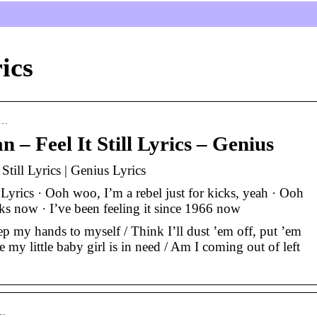
rics
a…
 – Feel It Still Lyrics – Genius
Still Lyrics | Genius Lyrics
 Lyrics · Ooh woo, I’m a rebel just for kicks, yeah · Ooh
cks now · I’ve been feeling it since 1966 now
keep my hands to myself / Think I’ll dust ’em off, put ’em
e my little baby girl is in need / Am I coming out of left
f…