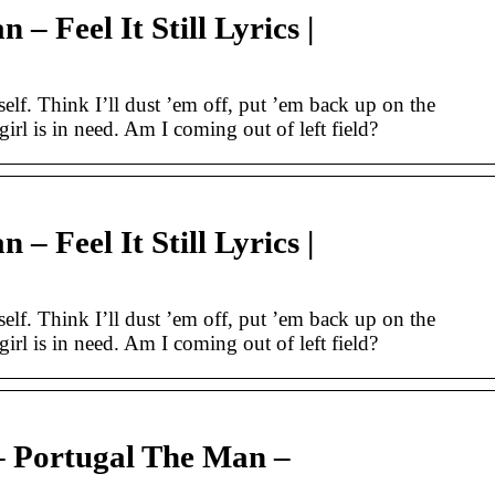
– Feel It Still Lyrics |
lf. Think I’ll dust ’em off, put ’em back up on the
 girl is in need. Am I coming out of left field?
– Feel It Still Lyrics |
lf. Think I’ll dust ’em off, put ’em back up on the
 girl is in need. Am I coming out of left field?
 Portugal The Man –