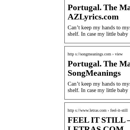
Portugal. The Man 
AZLyrics.com
Can’t keep my hands to myse
shelf. In case my little baby
http s://songmeanings.com › view
Portugal. The Man 
SongMeanings
Can’t keep my hands to myse
shelf. In case my little baby
http s://www.letras.com › feel-it-still
FEEL IT STILL –
LETRAS.COM