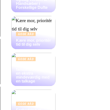
Håndsæber i
Forskellige Dufte
GODE RÅD
Kære mor, prioritér
tid til dig selv
GODE RÅD
Gør
familiefødselsdag
en ekstra
mindeværdig med
en talkage
GODE RÅD