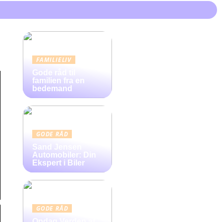
FAMILIELIV
Gode råd til
familien fra en
bedemand
GODE RÅD
Sand Jensen
Automobiler: Din
Ekspert i Biler
GODE RÅD
Opdag Verden af