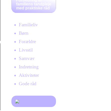
Forbedring af
familiens tandpleje
med praktiske råd
Familieliv
Børn
Forældre
Livsstil
Samvær
Indretning
Aktiviteter
Gode råd