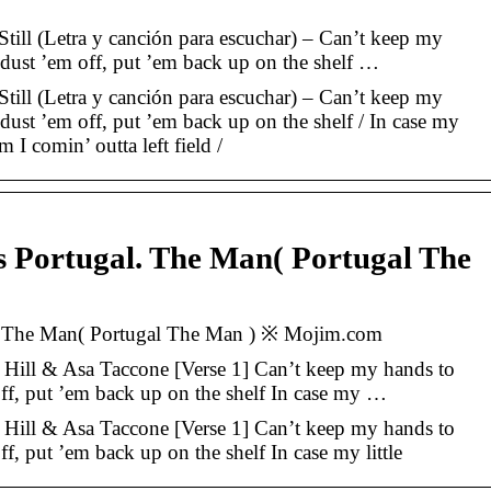
Still (Letra y canción para escuchar) – Can’t keep my
l dust ’em off, put ’em back up on the shelf …
Still (Letra y canción para escuchar) – Can’t keep my
 dust ’em off, put ’em back up on the shelf / In case my
Am I comin’ outta left field /
ics Portugal. The Man( Portugal The
gal. The Man( Portugal The Man ) ※ Mojim.com
n Hill & Asa Taccone [Verse 1] Can’t keep my hands to
off, put ’em back up on the shelf In case my …
n Hill & Asa Taccone [Verse 1] Can’t keep my hands to
ff, put ’em back up on the shelf In case my little