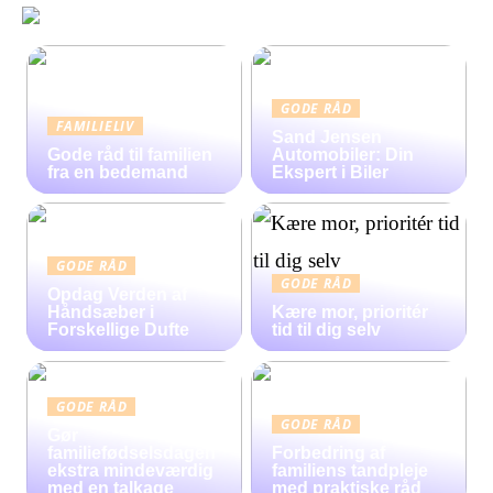
GODE RÅD
FAMILIELIV
Sand Jensen
Gode råd til familien
Automobiler: Din
fra en bedemand
Ekspert i Biler
GODE RÅD
GODE RÅD
Opdag Verden af
Håndsæber i
Kære mor, prioritér
Forskellige Dufte
tid til dig selv
GODE RÅD
GODE RÅD
Gør
familiefødselsdagen
Forbedring af
ekstra mindeværdig
familiens tandpleje
med en talkage
med praktiske råd