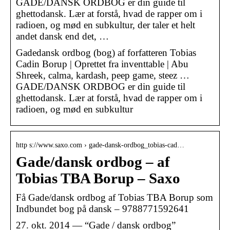
GADE/DANSK ORDBOG er din guide til
ghettodansk. Lær at forstå, hvad de rapper om i
radioen, og mød en subkultur, der taler et helt
andet dansk end det, …
Gadedansk ordbog (bog) af forfatteren Tobias
Cadin Borup | Oprettet fra inventtable | Abu
Shreek, calma, kardash, peep game, steez …
GADE/DANSK ORDBOG er din guide til
ghettodansk. Lær at forstå, hvad de rapper om i
radioen, og mød en subkultur
http s://www.saxo.com › gade-dansk-ordbog_tobias-cad…
Gade/dansk ordbog – af
Tobias TBA Borup – Saxo
Få Gade/dansk ordbog af Tobias TBA Borup som
Indbundet bog på dansk – 9788771592641
27. okt. 2014 — “Gade / dansk ordbog”