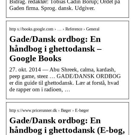
Bidrag. redaktør: Tobias Cadin Borup; Ordet på
Gaden firma. Sprog. dansk. Udgiver.
http s://books.google.com › … › Reference › General
Gade/Dansk ordbog: En
håndbog i ghettodansk –
Google Books
27. okt. 2014 — Abu Shreek, calma, kardash,
peep game, steez … GADE/DANSK ORDBOG
er din guide til ghettodansk. Lær at forstå, hvad
de rapper om i radioen, …
http s://www.pricerunner.dk › Bøger › E-bøger
Gade/Dansk ordbog: En
håndbog i ghettodansk (E-bog,