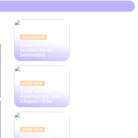
FAMILIELIV
Gode råd til
familien fra en
bedemand
GODE RÅD
Sand Jensen
Automobiler: Din
Ekspert i Biler
GODE RÅD
Opdag Verden af