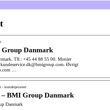
t
t
MI Group Danmark
mark. Tlf.: +45 44 88 55 00. Monier
 kundeservice.dk@bmigroup.com. Øvrigt
up.com …
t › kontaktpersoner
r – BMI Group Danmark
oup Danmark