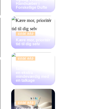
Håndsæber i
Forskellige Dufte
GODE RÅD
Kære mor, prioritér
tid til dig selv
GODE RÅD
Gør
familiefødselsdag
en ekstra
mindeværdig med
en talkage
GODE RÅD