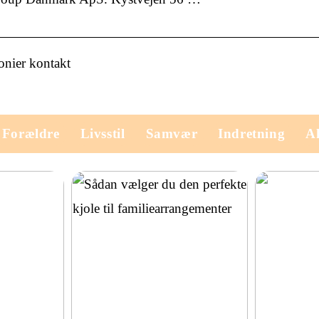
onier kontakt
Forældre
Livsstil
Samvær
Indretning
Ak