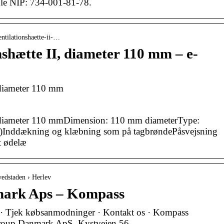
le NIP: 734-001-81-78.
entilationshaette-ii-…
nshætte II, diameter 110 mm – e-
, diameter 110 mm
I, diameter 110 mmDimension: 110 mm diameterType:
 top)Inddækning og klæbning som på tagbrøndePåsvejsning
at ødelæ
vedstaden › Herlev
ark Aps – Kompass
 · Tjek købsanmodninger · Kontakt os · Kompass
roup Danmark ApS. Kystvejen 56 …