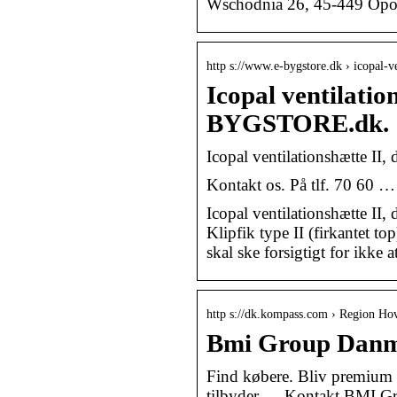
Wschodnia 26, 45-449 Opo
http s://www.e-bygstore.dk › icopal-v
Icopal ventilatio
BYGSTORE.dk.
Icopal ventilationshætte II
Kontakt os. På tlf. 70 60 …
Icopal ventilationshætte I
Klipfik type II (firkantet
skal ske forsigtigt for ikke 
http s://dk.kompass.com › Region Ho
Bmi Group Danm
Find købere. Bliv premium
tilbyder … Kontakt BMI G