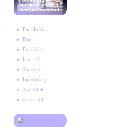
Forbedring af
familiens tandpleje
med praktiske råd
Familieliv
Børn
Forældre
Livsstil
Samvær
Indretning
Aktiviteter
Gode råd