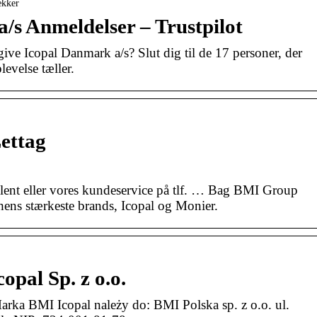
ækker
/s Anmeldelser – Trustpilot
ive Icopal Danmark a/s? Slut dig til de 17 personer, der
levelse tæller.
ettag
lent eller vores kundeservice på tlf. … Bag BMI Group
hens stærkeste brands, Icopal og Monier.
opal Sp. z o.o.
rka BMI Icopal należy do: BMI Polska sp. z o.o. ul.