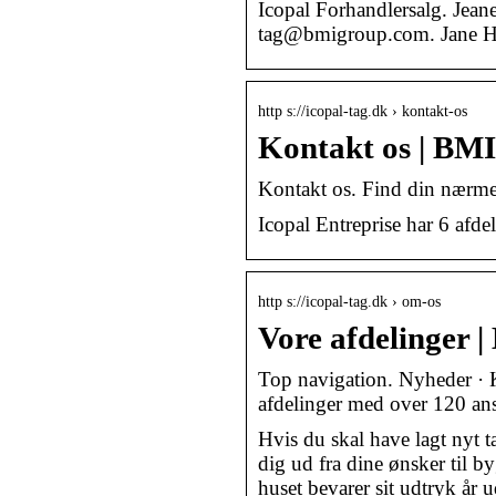
Icopal Forhandlersalg. Jean
tag@bmigroup.com. Jane Ha
http s://icopal-tag.dk › kontakt-os
Kontakt os | BMI
Kontakt os. Find din nærmes
Icopal Entreprise har 6 afd
http s://icopal-tag.dk › om-os
Vore afdelinger |
Top navigation. Nyheder · K
afdelinger med over 120 ans
Hvis du skal have lagt nyt t
dig ud fra dine ønsker til 
huset bevarer sit udtryk år 