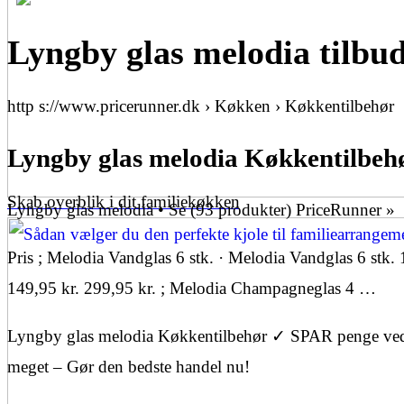
Lyngby glas melodia tilbu
http s://www.pricerunner.dk › Køkken › Køkkentilbehør
Lyngby glas melodia Køkkentilbeh
Skab overblik i dit familiekøkken
Lyngby glas melodia • Se (93 produkter) PriceRunner »
Pris ; Melodia Vandglas 6 stk. · Melodia Vandglas 6 stk. 
149,95 kr. 299,95 kr. ; Melodia Champagneglas 4 …
Lyngby glas melodia Køkkentilbehør ✓ SPAR penge ved a
meget – Gør den bedste handel nu!