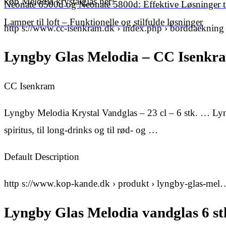
køb Melodia krystalglas her!
Neonate 6500d og Neonate 5800d: Effektive Løsninger t
Lamper til loft – Funktionelle og stilfulde løsninger
http s://www.cc-isenkram.dk › index.php › borddaekning
Lyngby Glas Melodia – CC Isenkr
CC Isenkram
Lyngby Melodia Krystal Vandglas – 23 cl – 6 stk. … Lyngb
spiritus, til long-drinks og til rød- og …
Default Description
http s://www.kop-kande.dk › produkt › lyngby-glas-mel
Lyngby Glas Melodia vandglas 6 st