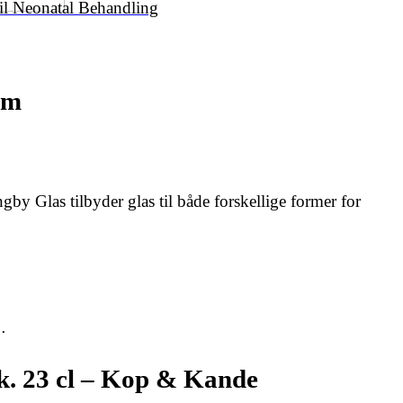
il Neonatal Behandling
am
y Glas tilbyder glas til både forskellige former for
…
k. 23 cl – Kop & Kande