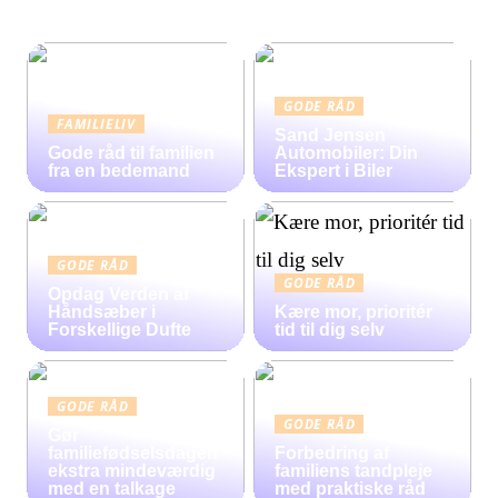
GODE RÅD
FAMILIELIV
Sand Jensen
Gode råd til familien
Automobiler: Din
fra en bedemand
Ekspert i Biler
GODE RÅD
GODE RÅD
Opdag Verden af
Håndsæber i
Kære mor, prioritér
Forskellige Dufte
tid til dig selv
GODE RÅD
GODE RÅD
Gør
familiefødselsdagen
Forbedring af
ekstra mindeværdig
familiens tandpleje
med en talkage
med praktiske råd