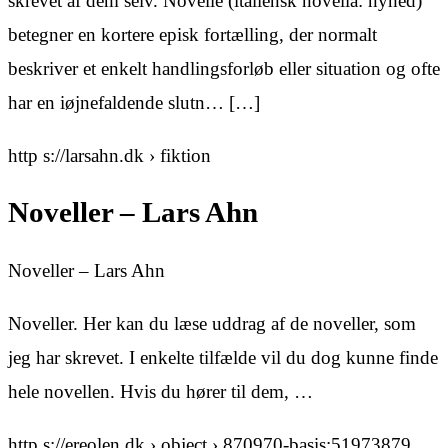
skrevet af dem selv. Novelle (italiensk novella: nyhed)
betegner en kortere episk fortælling, der normalt
beskriver et enkelt handlingsforløb eller situation og ofte
har en iøjnefaldende slutn… […]
http s://larsahn.dk › fiktion
Noveller – Lars Ahn
Noveller – Lars Ahn
Noveller. Her kan du læse uddrag af de noveller, som
jeg har skrevet. I enkelte tilfælde vil du dog kunne finde
hele novellen. Hvis du hører til dem, …
http s://ereolen.dk › object › 870970-basis:51973879