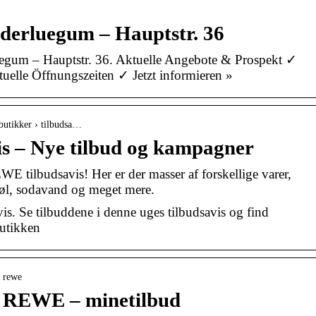
erluegum – Hauptstr. 36
um – Hauptstr. 36. Aktuelle Angebote & Prospekt ✓
uelle Öffnungszeiten ✓ Jetzt informieren »
 butikker › tilbudsa…
s – Nye tilbud og kampagner
WE tilbudsavis! Her er der masser af forskellige varer,
 øl, sodavand og meget mere.
. Se tilbuddene i denne uges tilbudsavis og find
utikken
› rewe
ra REWE – minetilbud