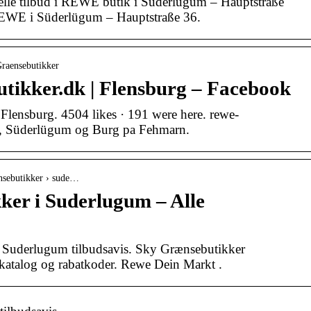
uelle tilbud i REWE butik i Süderlügum – Hauptstraße
 REWE i Süderlügum – Hauptstraße 36.
raensebutikker
ikker.dk | Flensburg – Facebook
lensburg. 4504 likes · 191 were here. rewe-
rg, Süderlügum og Burg pa Fehmarn.
aensebutikker › sude…
er i Suderlugum – Alle
r Suderlugum tilbudsavis. Sky Grænsebutikker
katalog og rabatkoder. Rewe Dein Markt .