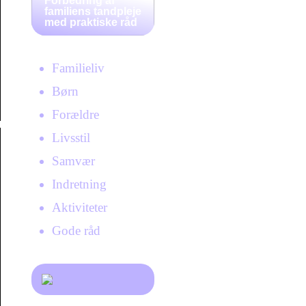
Forbedring af
familiens tandpleje
med praktiske råd
Familieliv
Børn
Forældre
Livsstil
Samvær
Indretning
Aktiviteter
Gode råd