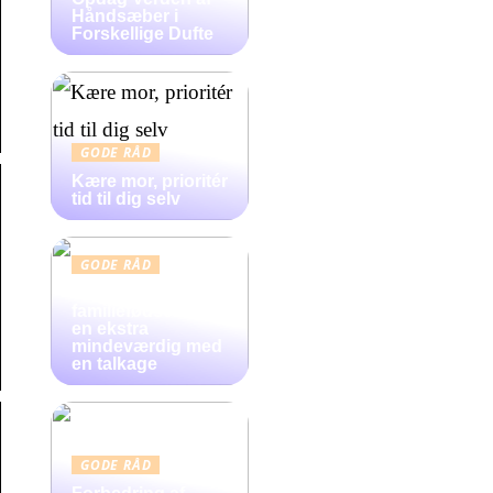
Håndsæber i
Forskellige Dufte
GODE RÅD
Kære mor, prioritér
tid til dig selv
GODE RÅD
Gør
familiefødselsdag
en ekstra
mindeværdig med
en talkage
GODE RÅD