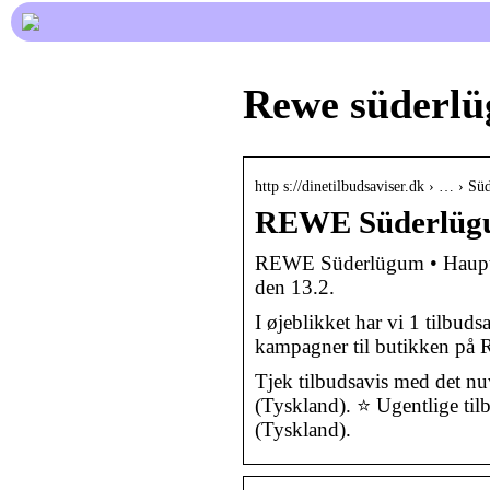
Rewe süderlü
http s://dinetilbudsaviser.dk › … ›
REWE Süderlügu
REWE Süderlügum • Hauptstr
den 13.2.
I øjeblikket har vi 1 tilbuds
kampagner til butikken på
Tjek tilbudsavis med det n
(Tyskland). ⭐ Ugentlige ti
(Tyskland).