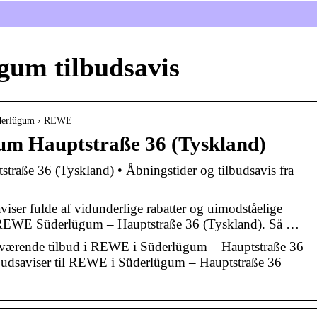
gum tilbudsavis
 Süderlügum › REWE
m Hauptstraße 36 (Tyskland)
aße 36 (Tyskland) • Åbningstider og tilbudsavis fra
aviser fulde af vidunderlige rabatter og uimodståelige
 REWE Süderlügum – Hauptstraße 36 (Tyskland). Så …
uværende tilbud i REWE i Süderlügum – Hauptstraße 36
lbudsaviser til REWE i Süderlügum – Hauptstraße 36