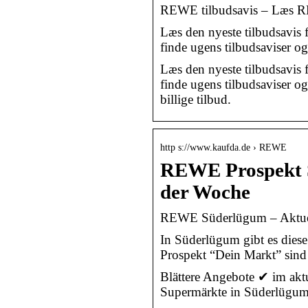
REWE tilbudsavis – Læs RE
Læs den nyeste tilbudsavis
finde ugens tilbudsaviser og
Læs den nyeste tilbudsavis
finde ugens tilbudsaviser og
billige tilbud.
http s://www.kaufda.de › REWE
REWE Prospekt S
der Woche
REWE Süderlügum – Aktue
In Süderlügum gibt es die
Prospekt “Dein Markt” sind
Blättere Angebote ✔ im ak
Supermärkte in Süderlügum