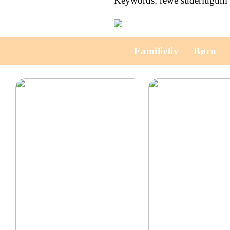
Keywords: rewe süderlügum t
Familieliv
Børn