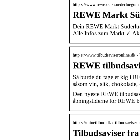
http s://www.rewe.de › suederluegum
REWE Markt Süd
Dein REWE Markt Süderlueg
Alle Infos zum Markt ✓ Akt
http s://www.tilbudsaviseronline.dk ›
REWE tilbudsavi
Så burde du tage et kig i RE
såsom vin, slik, chokolade,
Den nyeste REWE tilbudsavis
åbningstiderne for REWE b
http s://minetilbud.dk › tilbudsaviser 
Tilbudsaviser f