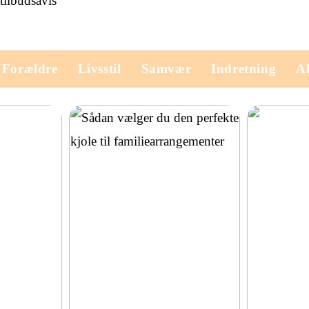
ilbudsavis
Forældre
Livsstil
Samvær
Indretning
Ak