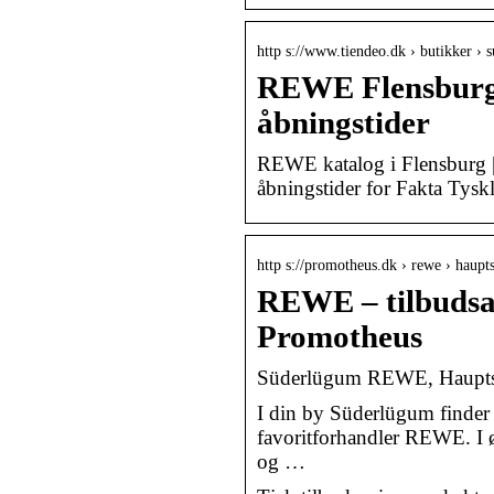
http s://www.tiendeo.dk › butikker ›
REWE Flensburg 
åbningstider
REWE katalog i Flensburg 
åbningstider for Fakta Tys
http s://promotheus.dk › rewe › haupt
REWE – tilbudsavi
Promotheus
Süderlügum REWE, Hauptstra
I din by Süderlügum finder d
favoritforhandler REWE. I øj
og …