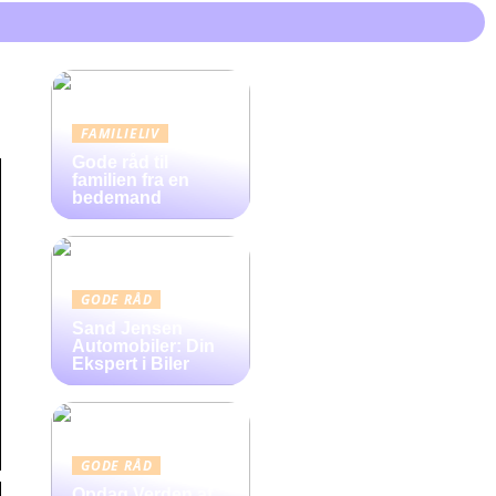
FAMILIELIV
Gode råd til
familien fra en
bedemand
GODE RÅD
Sand Jensen
Automobiler: Din
Ekspert i Biler
GODE RÅD
Opdag Verden af