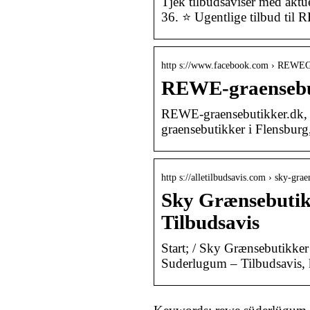
Tjek tilbudsaviser med akt
36. ⭐ Ugentlige tilbud til
http s://www.facebook.com › REWEG
REWE-graensebut
REWE-graensebutikker.dk, F
graensebutikker i Flensbu
http s://alletilbudsavis.com › sky-gr
Sky Grænsebutikk
Tilbudsavis
Start; / Sky Grænsebutikke
Suderlugum – Tilbudsavis, 