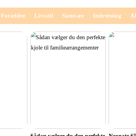
Forældre
Livsstil
Samvær
Indretning
Ak
Sådan vælger du den perfekte
Neonate 6