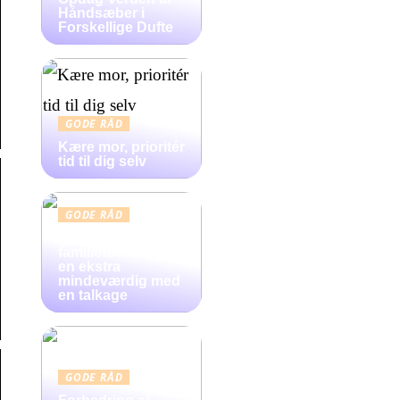
Håndsæber i
Forskellige Dufte
GODE RÅD
Kære mor, prioritér
tid til dig selv
GODE RÅD
Gør
familiefødselsdag
en ekstra
mindeværdig med
en talkage
GODE RÅD