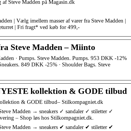
g af Steve Madden på Magasin.dk
adden | Vælg imellem masser af varer fra Steve Madden |
eturret | Fri fragt* ved køb for 499,-
fra Steve Madden – Miinto
 Madden · Pumps. Steve Madden. Pumps. 953 DKK -12%
 Sneakers. 849 DKK -25% · Shoulder Bags. Steve
NYESTE kollektion & GODE tilbud
llektion & GODE tilbud– Stilkompagniet.dk
 Steve Madden → sneakers ✓ sandaler ✓ stiletter ✓
levering – Shop løs hos Stilkompagniet.dk.
 Steve Madden → sneakers ✔ sandaler ✔ stiletter ✔