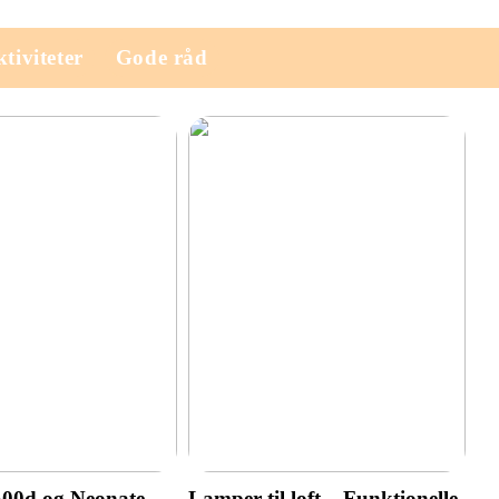
tiviteter
Gode råd
500d og Neonate
Lamper til loft – Funktionelle