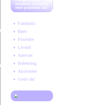
Forbedring af
familiens tandpleje
med praktiske råd
Familieliv
Børn
Forældre
Livsstil
Samvær
Indretning
Aktiviteter
Gode råd