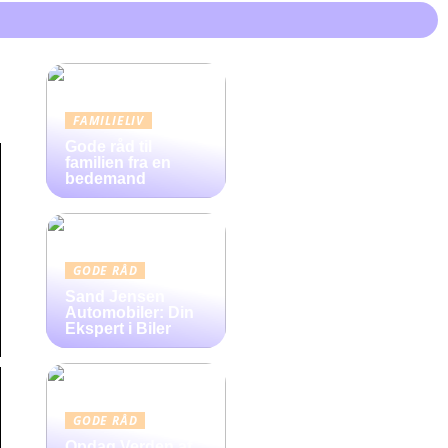
FAMILIELIV
Gode råd til
familien fra en
bedemand
GODE RÅD
Sand Jensen
Automobiler: Din
Ekspert i Biler
GODE RÅD
Opdag Verden af