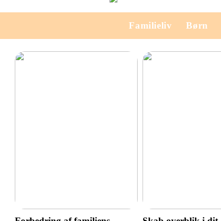
Familieliv
Børn
Forbedring af familiens
Skab overblik i dit