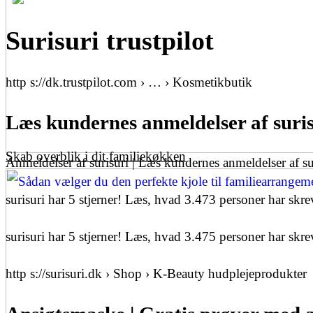
Surisuri trustpilot
http s://dk.trustpilot.com › … › Kosmetikbutik
Læs kundernes anmeldelser af suris
Skab overblik i dit familiekøkken
Anmeldelser af surisuri | Læs kundernes anmeldelser af su
surisuri har 5 stjerner! Læs, hvad 3.473 personer har skre
surisuri har 5 stjerner! Læs, hvad 3.475 personer har skre
http s://surisuri.dk › Shop › K-Beauty hudplejeprodukter