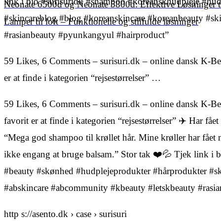
link i bio #surisuridk #shampoo #koreanskhudpleje #hu
Neonate 6500d og Neonate 5800d: Effektive Løsninger t
#skincareblog #blog #koreanskincare #koreanbeauty #sk
Lamper til loft – Funktionelle og stilfulde løsninger
#rasianbeauty #pyunkangyul #hairproduct”
59 Likes, 6 Comments – surisuri.dk – online dansk K-Be
er at finde i kategorien “rejsestørrelser” …
59 Likes, 6 Comments – surisuri.dk – online dansk K-Be
favorit er at finde i kategorien “rejsestørrelser” ✈️ Har f
“Mega god shampoo til krøllet hår. Mine krøller har fået
ikke engang at bruge balsam.” Stor tak ❤️💦 Tjek link i
#beauty #skønhed #hudplejeprodukter #hårprodukter #sk
#abskincare #abcommunity #kbeauty #letskbeauty #rasi
http s://asento.dk › case › surisuri