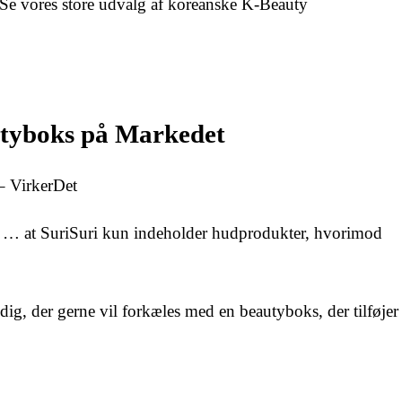
e vores store udvalg af koreanske K-Beauty
utyboks på Markedet
– VirkerDet
il … at SuriSuri kun indeholder hudprodukter, hvorimod
g, der gerne vil forkæles med en beautyboks, der tilføjer