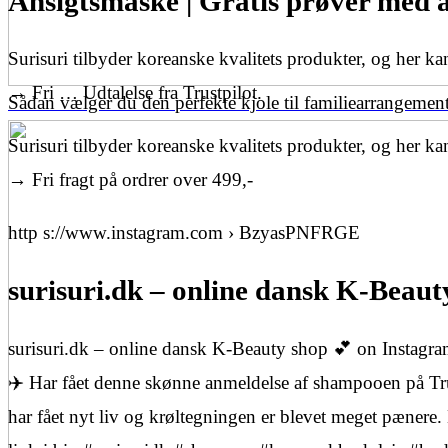
Ansigtsmaske | Gratis prøver med a
Surisuri tilbyder koreanske kvalitets produkter, og her k
→ Fri … Udtalelse fra Trustpilot.
Sådan vælger du den perfekte kjole til familiearrangemen
Surisuri tilbyder koreanske kvalitets produkter, og her k
→ Fri fragt på ordrer over 499,-
http s://www.instagram.com › BzyasPNFRGE
surisuri.dk – online dansk K-Beau
surisuri.dk – online dansk K-Beauty shop 💕 on Instagram:
✈️ Har fået denne skønne anmeldelse af shampooen på Trus
har fået nyt liv og krøltegningen er blevet meget pænere