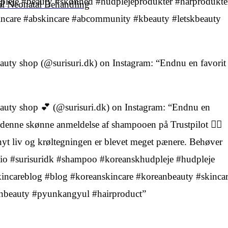
dpleje #beauty #skønhed #hudplejeprodukter #hårprodukte
il Neonatal Behandling
incare #abskincare #abcommunity #kbeauty #letskbeauty
auty shop (@surisuri.dk) on Instagram: “Endnu en favorit
auty shop 💕 (@surisuri.dk) on Instagram: “Endnu en
ået denne skønne anmeldelse af shampooen på Trustpilot 👉🏻
 nyt liv og krøltegningen er blevet meget pænere. Behøver
 bio #surisuridk #shampoo #koreanskhudpleje #hudpleje
incareblog #blog #koreanskincare #koreanbeauty #skinca
anbeauty #pyunkangyul #hairproduct”