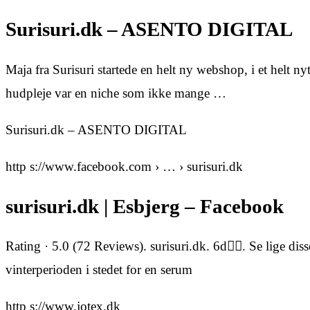
Surisuri.dk – ASENTO DIGITAL
Maja fra Surisuri startede en helt ny webshop, i et helt n
hudpleje var en niche som ikke mange …
Surisuri.dk – ASENTO DIGITAL
http s://www.facebook.com › … › surisuri.dk
surisuri.dk | Esbjerg – Facebook
Rating · 5.0 (72 Reviews). surisuri.dk. 6d󰞋󰟠. Se lige di
vinterperioden i stedet for en serum
http s://www.jotex.dk