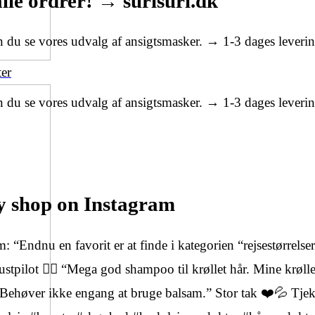
lle ordrer! → surisuri.dk
an du se vores udvalg af ansigtsmasker. → 1-3 dages leveri
ter
an du se vores udvalg af ansigtsmasker. → 1-3 dages leveri
ty shop on Instagram
 “Endnu en favorit er at finde i kategorien “rejsestørrelse
tpilot 👉🏻 “Mega god shampoo til krøllet hår. Mine krølle
. Behøver ikke engang at bruge balsam.” Stor tak ❤️💦 Tje