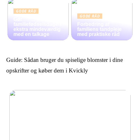
GODE RÅD
GODE RÅD
Gør
familiefødselsdagen
Forbedring af
ekstra mindeværdig
familiens tandpleje
med en talkage
med praktiske råd
Guide: Sådan bruger du spiselige blomster i dine
opskrifter og køber dem i Kvickly