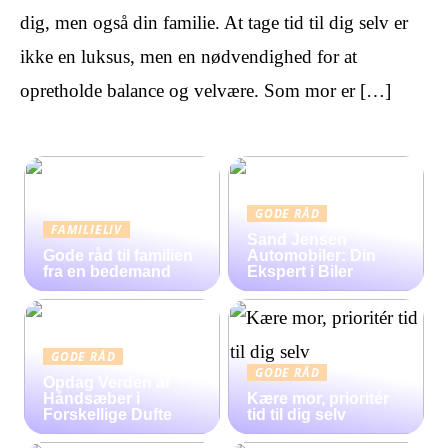
dig, men også din familie. At tage tid til dig selv er
ikke en luksus, men en nødvendighed for at
opretholde balance og velvære. Som mor er […]
GODE RÅD
FAMILIELIV
Sand Jensen
Gode råd til familien
Automobiler: Din
fra en bedemand
Ekspert i Biler
GODE RÅD
GODE RÅD
Opdag Verden af
Håndsæber i
Kære mor, prioritér
Forskellige Dufte
tid til dig selv